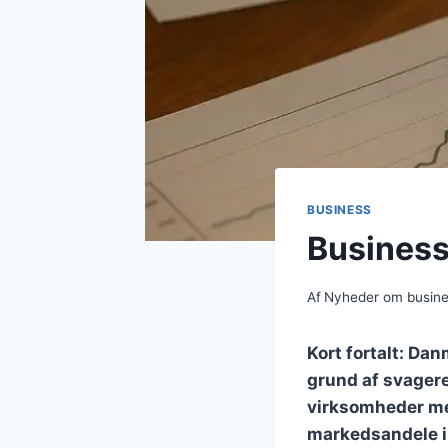
BUSINESS
Business
Af
Nyheder om busin
Kort fortalt: Da
grund af svagere
virksomheder mer
markedsandele i 