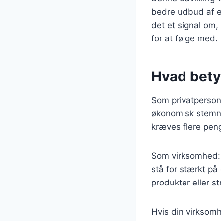
bedre udbud af el
det et signal om,
for at følge med.
Hvad betyd
Som privatperson
økonomisk stemni
kræves flere pen
Som virksomhed: h
stå for stærkt på
produkter eller st
Hvis din virksomh