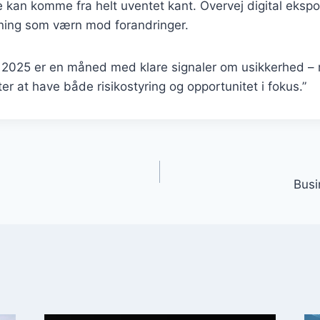
 kan komme fra helt uventet kant. Overvej digital ekspo
ning som værn mod forandringer.
t 2025 er en måned med klare signaler om usikkerhed –
er at have både risikostyring og opportunitet i fokus.”
gation
Busi