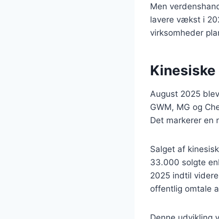
Men verdenshande
lavere vækst i 20
virksomheder plan
Kinesiske 
August 2025 blev 
GWM, MG og Chery
Det markerer en 
Salget af kinesis
33.000 solgte enh
2025 indtil vider
offentlig omtale 
Denne udvikling v