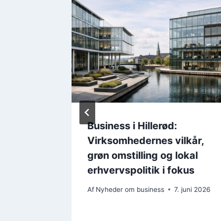
er ind
Business i Hillerød:
r femte
Virksomhedernes vilkår,
 med
grøn omstilling og lokal
erhvervspolitik i fokus
. juni 2025
Af
Nyheder om business
7. juni 2026