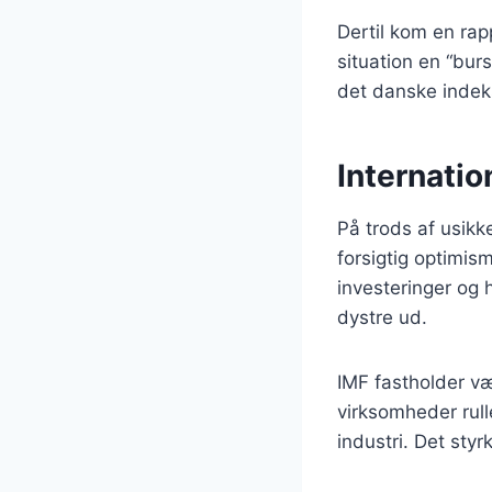
Dertil kom en rap
situation en “bur
det danske indek
Internatio
På trods af usikk
forsigtig optimis
investeringer og h
dystre ud.
IMF fastholder v
virksomheder rull
industri. Det sty