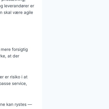
og leverandører er
n skal være agile
mere forsigtig
ke, at der
er risiko i at
passe service,
rne kan rystes —