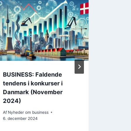
BUSINESS: Faldende
Business
tendens i konkurser i
uddanne
Danmark (November
erhvervs
2024)
2026
Af
Nyheder om business
Af
Nyheder
6. december 2024