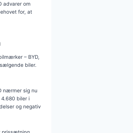
O advarer om
ehovet for, at
n
 bilmærker – BYD,
sælgende biler.
YD nærmer sig nu
4.680 biler i
ldelser og negativ
 prissætning,