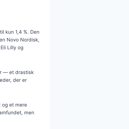
il kun 1,4 %. Den
ten Novo Nordisk,
i Lilly og
r — et drastisk
eder, der er
t og et mere
 samfundet, men