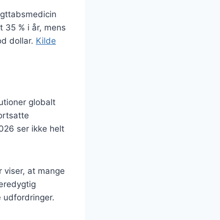
vægttabsmedicin
t 35 % i år, mens
d dollar.
Kilde
utioner globalt
ortsatte
2026 ser ikke helt
 viser, at mange
bæredygtig
 udfordringer.