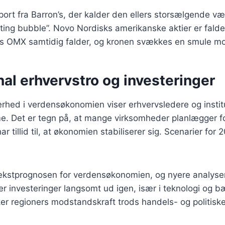
port fra Barron’s, der kalder den ellers storsælgende 
sting bubble”. Novo Nordisks amerikanske aktier er falde
s OMX samtidig falder, og kronen svækkes en smule mo
nal erhvervstro og investeringer
erhed i verdensøkonomien viser erhvervsledere og instit
me. Det er tegn på, at mange virksomheder planlægger f
ar tillid til, at økonomien stabiliserer sig. Scenarier for 
ækstprognosen for verdensøkonomien, og nyere analyser
er investeringer langsomt ud igen, især i teknologi og 
rker regioners modstandskraft trods handels- og politiske