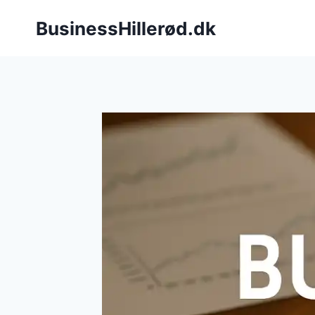
Fortsæt
BusinessHillerød.dk
til
indhold