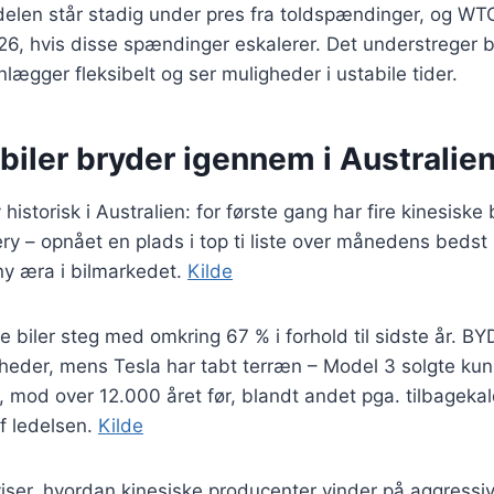
len står stadig under pres fra toldspændinger, og WT
26, hvis disse spændinger eskalerer. Det understreger b
lægger fleksibelt og ser muligheder i ustabile tider.
biler bryder igennem i Australie
historisk i Australien: for første gang har fire kinesiske
 – opnået en plads i top ti liste over månedens bedst 
ny æra i bilmarkedet.
Kilde
ke biler steg med omkring 67 % i forhold til sidste år. B
eder, mens Tesla har tabt terræn – Model 3 solgte kun 
e, mod over 12.000 året før, blandt andet pga. tilbageka
af ledelsen.
Kilde
iser, hvordan kinesiske producenter vinder på aggressiv