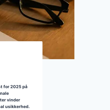
st for 2025 på
onale
ter vinder
bal usikkerhed.