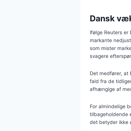
Dansk væk
Ifølge Reuters er
markante nedjust
som mister marked
svagere efterspø
Det medfører, at
fald fra de tidli
afhængige af med
For almindelige b
tilbageholdende 
det betyder ikke