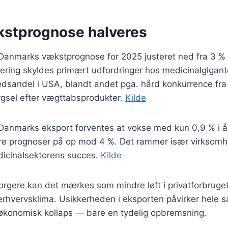
stprognose halveres
 Danmarks vækstprognose for 2025 justeret ned fra 3 % t
ering skyldes primært udfordringer hos medicinalgigan
sandel i USA, blandt andet pga. hård konkurrence fra El
rgsel efter vægttabsprodukter.
Kilde
 Danmarks eksport forventes at vokse med kun 0,9 % i å
gere prognoser på op mod 4 %. Det rammer især virksomh
icinalsektorens succes.
Kilde
orgere kan det mærkes som mindre løft i privatforbruge
erhvervsklima. Usikkerheden i eksporten påvirker hele
 økonomisk kollaps — bare en tydelig opbremsning.