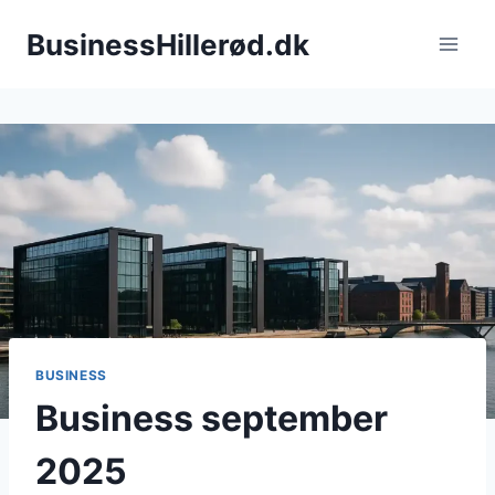
Fortsæt
BusinessHillerød.dk
til
indhold
BUSINESS
Business september
2025