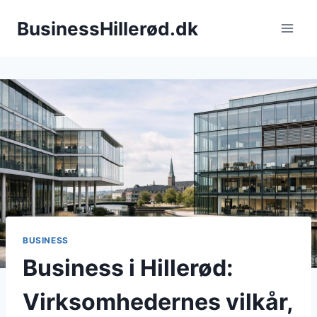
Fortsæt
BusinessHillerød.dk
til
indhold
BUSINESS
Business i Hillerød:
Virksomhedernes vilkår,