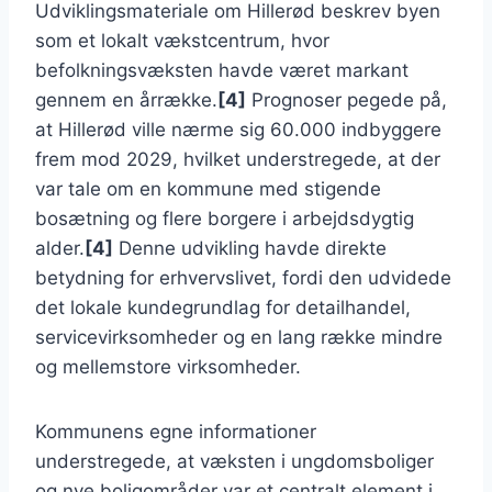
Udviklingsmateriale om Hillerød beskrev byen
som et lokalt vækstcentrum, hvor
befolkningsvæksten havde været markant
gennem en årrække.
[4]
Prognoser pegede på,
at Hillerød ville nærme sig 60.000 indbyggere
frem mod 2029, hvilket understregede, at der
var tale om en kommune med stigende
bosætning og flere borgere i arbejdsdygtig
alder.
[4]
Denne udvikling havde direkte
betydning for erhvervslivet, fordi den udvidede
det lokale kundegrundlag for detailhandel,
servicevirksomheder og en lang række mindre
og mellemstore virksomheder.
Kommunens egne informationer
understregede, at væksten i ungdomsboliger
og nye boligområder var et centralt element i