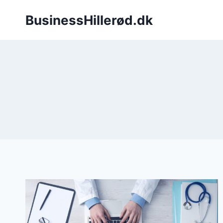
Fortsæt
BusinessHillerød.dk
til
indhold