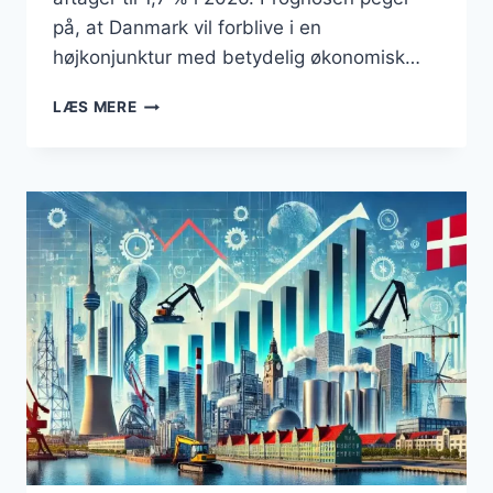
på, at Danmark vil forblive i en
højkonjunktur med betydelig økonomisk…
STÆRK
LÆS MERE
VÆKST
I
DANMARK
TRODS
GLOBALE
USIKKERHEDER