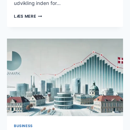
udvikling inden for…
STIGNING
LÆS MERE
I
BYGGEAKTIVITET:
ERHVERVSBYGNINGER
FØRER
AN
I
VÆKSTEN
BUSINESS