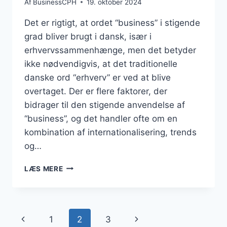
Af
BusinessCPH
19. oktober 2024
Det er rigtigt, at ordet “business” i stigende
grad bliver brugt i dansk, især i
erhvervssammenhænge, men det betyder
ikke nødvendigvis, at det traditionelle
danske ord “erhverv” er ved at blive
overtaget. Der er flere faktorer, der
bidrager til den stigende anvendelse af
“business”, og det handler ofte om en
kombination af internationalisering, trends
og…
ER
LÆS MERE
ORDET
“ERHVERV”
VED
AT
Side
Forrige
Næste
1
2
3
BLIVE