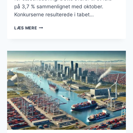
på 3,7 % sammenlignet med oktober.
Konkurserne resulterede i tabet…
BUSINESS:
LÆS MERE
FALDENDE
TENDENS
I
KONKURSER
I
DANMARK
(NOVEMBER
2024)