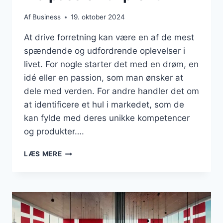
Af
Business
19. oktober 2024
At drive forretning kan være en af de mest
spændende og udfordrende oplevelser i
livet. For nogle starter det med en drøm, en
idé eller en passion, som man ønsker at
dele med verden. For andre handler det om
at identificere et hul i markedet, som de
kan fylde med deres unikke kompetencer
og produkter….
DET
LÆS MERE
AT
DRIVE
FORRETNING:
FRA
PASSION
TIL