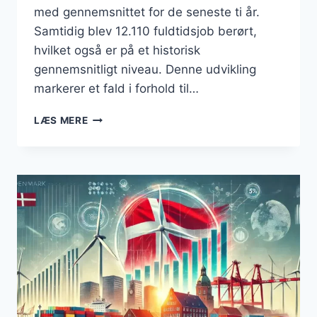
med gennemsnittet for de seneste ti år.
Samtidig blev 12.110 fuldtidsjob berørt,
hvilket også er på et historisk
gennemsnitligt niveau. Denne udvikling
markerer et fald i forhold til…
KONKURSER
LÆS MERE
I
DANMARK
2024:
ET
GENNEMSNITLIGT
ÅR