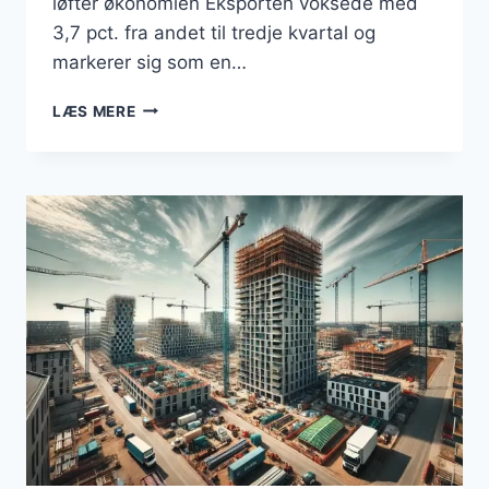
løfter økonomien Eksporten voksede med
3,7 pct. fra andet til tredje kvartal og
markerer sig som en…
DANSK
LÆS MERE
ØKONOMI
I
VÆKST:
EKSPORT
OG
JOBSKABELSE
I
FOKUS