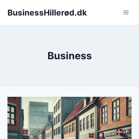
Fortsæt
BusinessHillerød.dk
til
indhold
Business