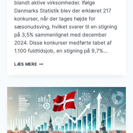
blandt aktive virksomheder. Ifølge
Danmarks Statistik blev der erklæret 217
konkurser, når der tages højde for
sæsonudsving, hvilket svarer til en stigning
på 3,5% sammenlignet med december
2024. Disse konkurser medførte tabet af
1.100 fuldtidsjob, en stigning på 9,7%…
FLERE
LÆS MERE
KONKURSER
I
DANMARK:
HVAD
BETYDER
DET
FOR
ERHVERVSLIVET?